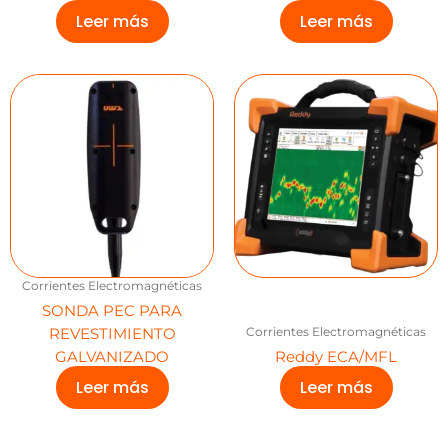
Leer más
Leer más
Corrientes Electromagnéticas
SONDA PEC PARA
Corrientes Electromagnéticas
REVESTIMIENTO
GALVANIZADO
Reddy ECA/MFL
Leer más
Leer más