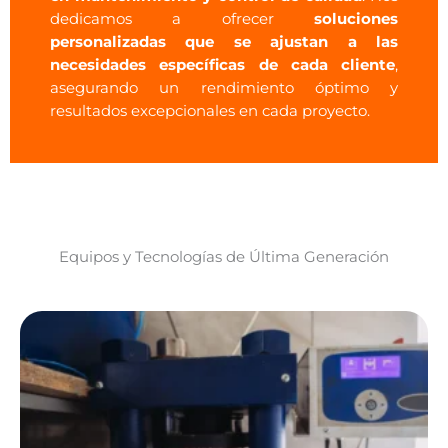
dedicamos a ofrecer
soluciones
personalizadas que se ajustan a las
necesidades específicas de cada cliente
,
asegurando un rendimiento óptimo y
resultados excepcionales en cada proyecto.
Equipos y Tecnologías de Última Generación