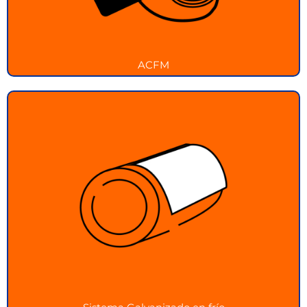
ACFM
Sistema Galvanizado
Protección contra la corrosión con sistema
galvanizado
Ver más