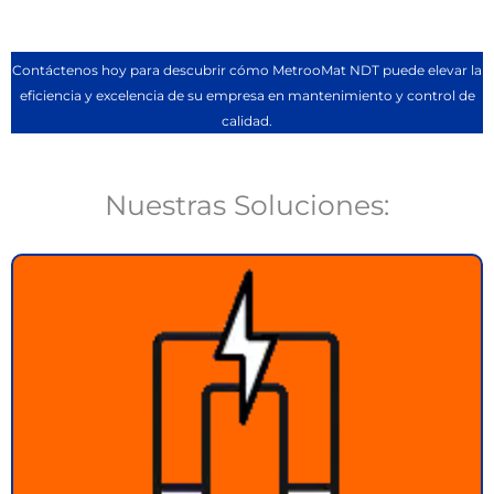
Contáctenos hoy para descubrir cómo
MetrooMat
NDT puede elevar la
eficiencia y excelencia de su empresa en mantenimiento y control de
calidad.
Nuestras Soluciones:
Líquidos Penetrantes y Partículas Magnéticas
Detecta defectos superficiales en piezas de acero
con nuestros productos de alta calidad
Ver más