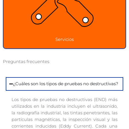
Ver más
Servicios
Preguntas frecuentes
¿Cuáles son los tipos de pruebas no destructivas?
Los tipos de pruebas no destructivas (END) más
utilizados en la industria incluyen el ultrasonido,
la radiografía industrial, las tintas penetrantes, las
partículas magnéticas, la inspección visual y las
corrientes inducidas (Eddy Current). Cada una