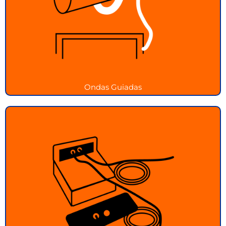
Inspección eficiente de estructuras largas con
ondas guiadas
Ver más
Ondas Guiadas
ACFM
Detección de defectos sin contacto con tecnología
ACFM
Ver más