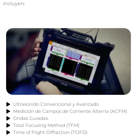
incluyen:
Ultrasonido Convencional y Avanzado
Medición de Campos de Corriente Alterna (ACFM)
Ondas Guiadas
Total Focusing Method (TFM)
Time of Flight Diffraction (TOFD)