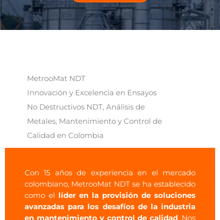
MetrooMat NDT
Innovación y Excelencia en Ensayos
No Destructivos NDT, Análisis de
Metales, Mantenimiento y Control de
Calidad en Colombia
Con 15 años de experiencia en el mercado
colombiano,
MetrooMat
NDT se ha establecido
como el
líder en la provisión de soluciones
avanzadas para los desafíos de la industria
en mantenimiento y control de calidad
. Nos