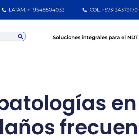
LATAM: +1 9548804033
COL: +573134379170
Soluciones integrales para el NDT
 patologías en
daños frecue