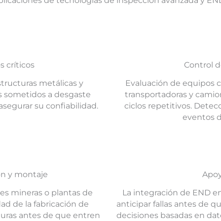
 aplicaciones de tecnologías de inspección avanzada y EN
 críticos
Control 
structuras metálicas y
Evaluación de equipos c
s sometidos a desgaste
transportadoras y camio
 asegurar su confiabilidad.
ciclos repetitivos. Dete
eventos de
ón y montaje
Apoy
nes mineras o plantas de
La integración de END e
ad de la fabricación de
anticipar fallas antes de q
turas antes de que entren
decisiones basadas en dat