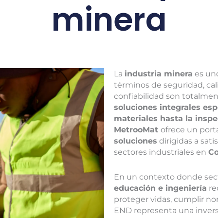
minera
La
industria minera
es uno
términos de seguridad, cali
confiabilidad son totalmen
soluciones integrales esp
materiales hasta la insp
MetrooMat
ofrece un port
soluciones
dirigidas a sati
sectores industriales en
Co
En un contexto donde se
educación e ingeniería
re
proteger vidas, cumplir no
END representa una inversi