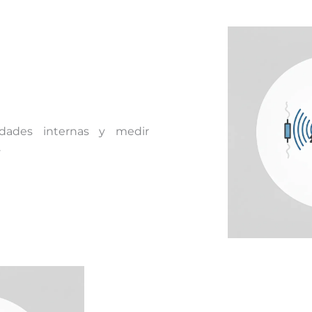
uidades internas y medir
.