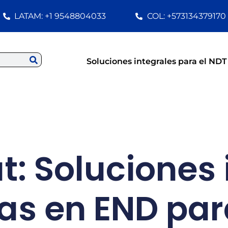
LATAM: +1 9548804033
COL: +573134379170
Soluciones integrales para el NDT
: Soluciones 
as en END para