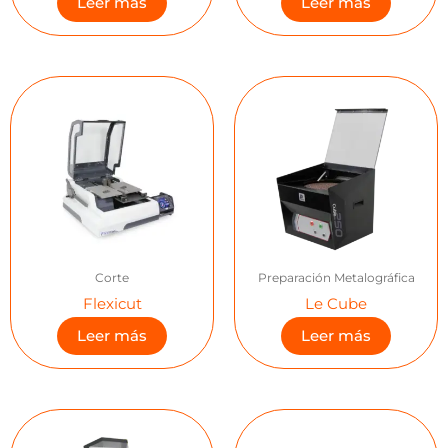
Leer más
Leer más
Corte
Preparación Metalográfica
Flexicut
Le Cube
Leer más
Leer más